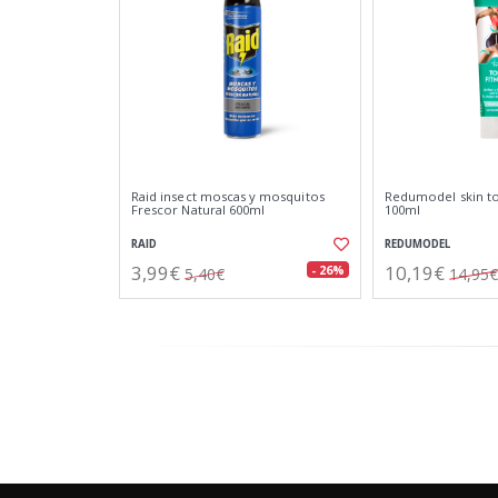
Raid insect moscas y mosquitos
Redumodel skin ton
Frescor Natural 600ml
100ml
RAID
REDUMODEL
3,99€
10,19€
- 26%
5,40€
14,95€