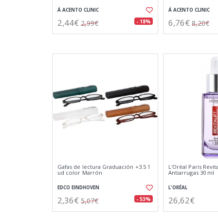
Á ACENTO CLINIC
Á ACENTO CLINIC
2,44€
6,76€
- 18%
2,99€
8,20€
Gafas de lectura Graduación +3.5 1
L'Oréal Paris Revita
ud color Marrón
Antiarrugas 30 ml
EDCO EINDHOVEN
L'ORÉAL
2,36€
26,62€
- 53%
5,07€