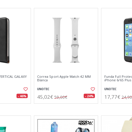
VERTICAL GALAXY
Correa Sport Apple Watch 42 MM
Funda Full Prote
Blanca
iPhone 6/6S Plus
UNOTEC
UNOTEC
45,02€
17,77€
- 46%
- 24%
59,00€
24,9