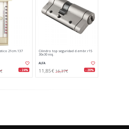
tico 21cm.137
Cilindro top seguridad d.embr.r15
30x30 niq.
ALFA
11,85€
- 24%
- 28%
8€
16,37€