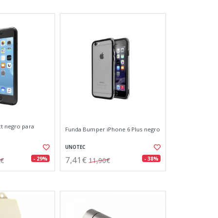
ct negro para
Funda Bumper iPhone 6 Plus negro
UNOTEC
7,41€
- 29%
- 38%
0€
11,90€