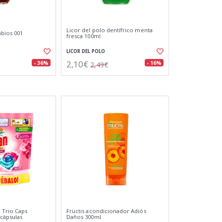
Licor del polo dentífrico menta
abios 001
fresca 100ml
LICOR DEL POLO
2,10€
- 36%
- 16%
2,49€
 Trio Caps
Fructis acondicionador Adiós
cápsulas
Daños 300ml