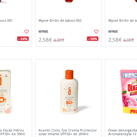
bios 001
Wynie Brillo de labios 002
Wynie Brillo de l
WYNIE
WYNIE
2,58€
2,58€
- 64%
- 36%
4,00€
4,00€
o Facial Filtros
Acento Clinic Gel Crema Protector
Dixan detergente
 SPF50+ de 50ml
solar Infantil SPF50+ de 200ml
Aromaterapia 12 