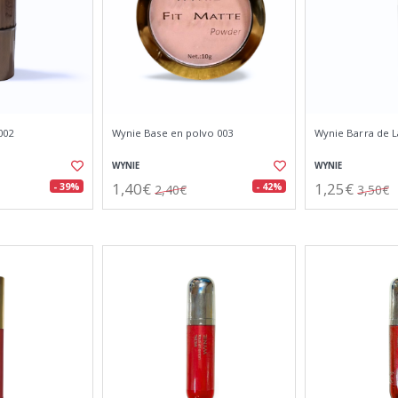
002
Wynie Base en polvo 003
Wynie Barra de L
WYNIE
WYNIE
1,40€
1,25€
- 39%
- 42%
2,40€
3,50€