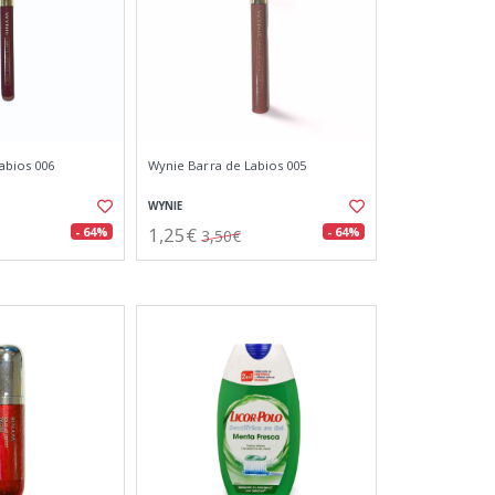
abios 006
Wynie Barra de Labios 005
WYNIE
1,25€
- 64%
- 64%
3,50€