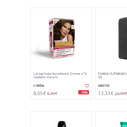
Loreal tinte Excellence Creme nº3
FUNDA FLIPMIUM 
Castaño Oscuro
S6
L'ORÉAL
UNOTEC
8,05€
13,33€
- 10%
8,90€
24,90€