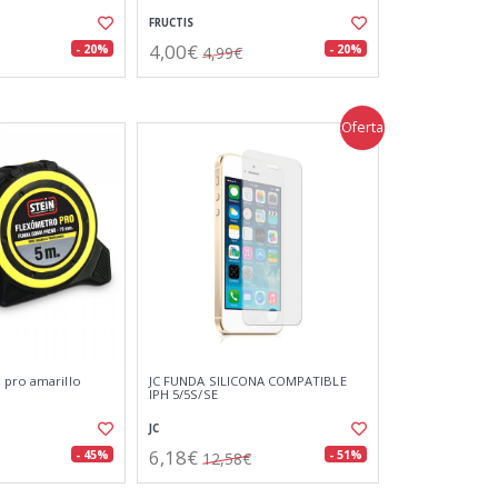
FRUCTIS
4,00€
- 20%
- 20%
4,99€
Oferta
 pro amarillo
JC FUNDA SILICONA COMPATIBLE
IPH 5/5S/SE
JC
6,18€
- 45%
- 51%
12,58€