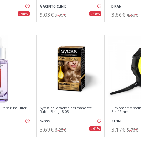
Á ACENTO CLINIC
DIXAN
9,03€
3,66€
- 18%
- 10%
9,99€
4,60€
lift sérum Filler
Syoss coloración permanente
Flexometro stein
Rubio Beige 8-05
5m.19mm.
SYOSS
STEIN
3,69€
3,17€
- 41%
6,25€
5,76€