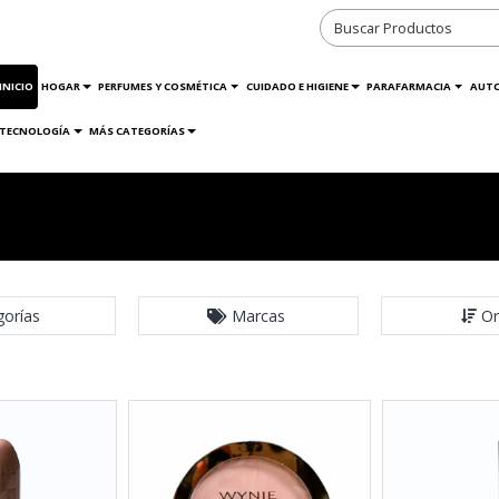
INICIO
HOGAR
PERFUMES Y COSMÉTICA
CUIDADO E HIGIENE
PARAFARMACIA
AUT
TECNOLOGÍA
MÁS CATEGORÍAS
gorías
Marcas
Or