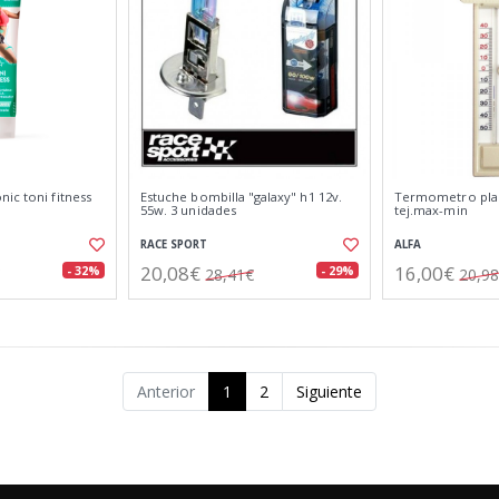
ic toni fitness
Estuche bombilla "galaxy" h1 12v.
Termometro plas
55w. 3 unidades
tej.max-min
RACE SPORT
ALFA
20,08€
16,00€
- 32%
- 29%
28,41€
20,9
Anterior
1
2
Siguiente