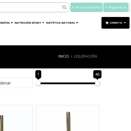
Acceso clientes
Registrarse
OMÓVIL
NUTRICIÓN SPORT
DIETÉTICA NATURAL
CARRITO
INICIO
LIQUIDACIÓN
1
46
denar