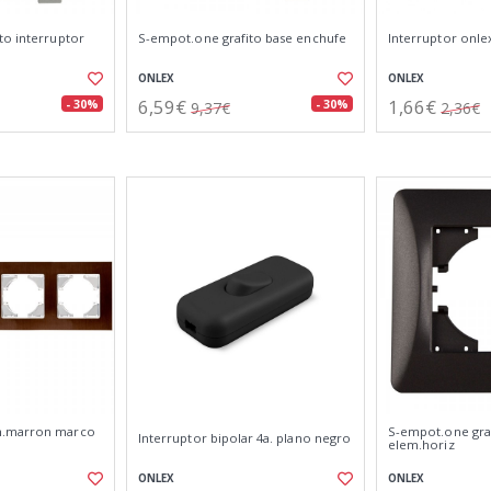
to interruptor
S-empot.one grafito base enchufe
Interruptor onle
ONLEX
ONLEX
6,59€
1,66€
- 30%
- 30%
9,37€
2,36€
m.marron marco
S-empot.one gra
Interruptor bipolar 4a. plano negro
elem.horiz
ONLEX
ONLEX