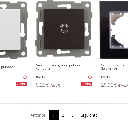
S-empot.one grafito pulsador
S-empot.one cri
 pulsador
campana
3elem.hor
ONLEX
ONLEX
5,25€
29,32€
- 29%
- 29%
7,39€
41,2
Anterior
1
2
3
Siguiente