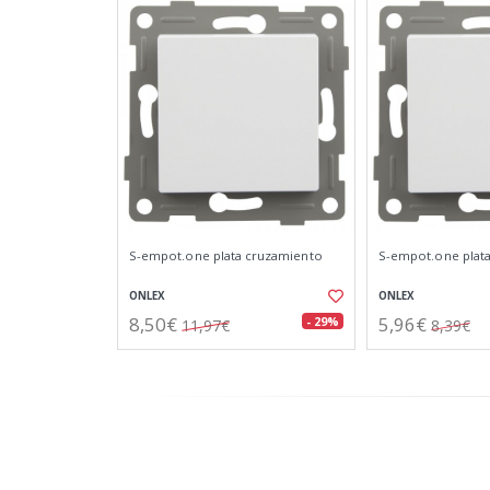
S-empot.one plata cruzamiento
S-empot.one plata
ONLEX
ONLEX
8,50€
5,96€
- 29%
11,97€
8,39€