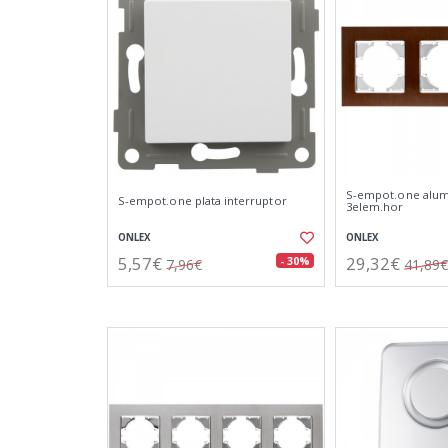
S-empot.one alu
S-empot.one plata interruptor
3elem.hor
ONLEX
ONLEX
5,57€
29,32€
- 30%
7,96€
41,89€