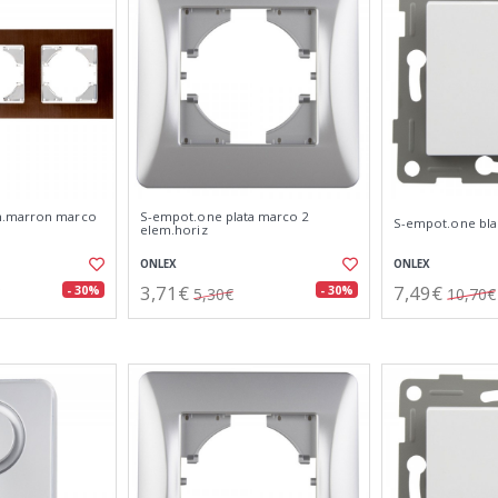
m.marron marco
S-empot.one plata marco 2
S-empot.one bla
elem.horiz
ONLEX
ONLEX
3,71€
7,49€
- 30%
- 30%
5,30€
10,70€