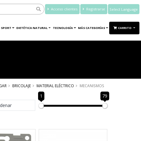
Acceso clientes
Registrarse
Powered by
Translate
 SPORT
DIETÉTICA NATURAL
TECNOLOGÍA
MÁS CATEGORÍAS
CARRITO
GAR
BRICOLAJE
MATERIAL ELÉCTRICO
MECANISMOS
1
79
denar