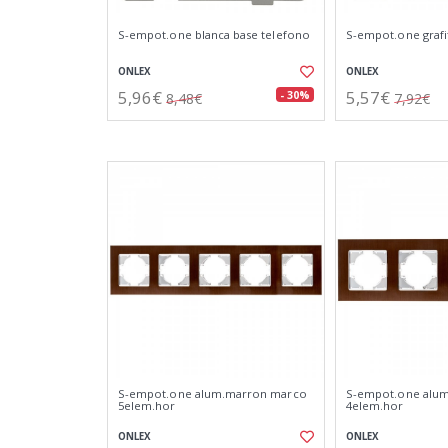
S-empot.one blanca base telefono
S-empot.one grafi
ONLEX
ONLEX
5,96€
5,57€
- 30%
8,48€
7,92€
S-empot.one alum.marron marco
S-empot.one alu
5elem.hor
4elem.hor
ONLEX
ONLEX