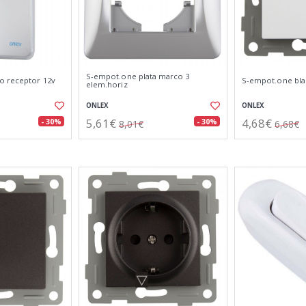
S-empot.one plata marco 3
o receptor 12v
S-empot.one bl
elem.horiz
ONLEX
ONLEX
5,61€
4,68€
- 30%
- 30%
8,01€
6,68€