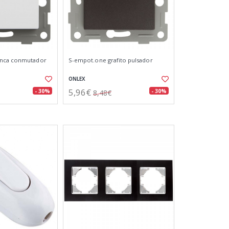
anca conmutador
S-empot.one grafito pulsador
ONLEX
5,96€
- 30%
- 30%
8,48€