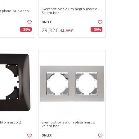
S-empot.one alum.negro marco
x plano 6a.blanco
3elem.hor
ONLEX
29,32€
- 30%
- 30%
41,68€
fito marco 2
S-empot.one alum.plata marco
2elem.hor
ONLEX