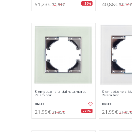
51,23€
40,88€
- 30%
72,81€
58,10€
S-empot.one cristal natu.marco
S-empot.one crist
2elem.hor
2elem.hor
ONLEX
ONLEX
21,95€
21,95€
- 29%
31,05€
31,05€