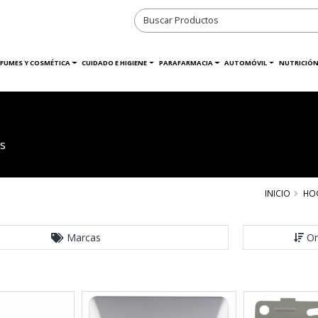
RFUMES Y COSMÉTICA
CUIDADO E HIGIENE
PARAFARMACIA
AUTOMÓVIL
NUTRICIÓN
s
INICIO
HO
Marcas
Or