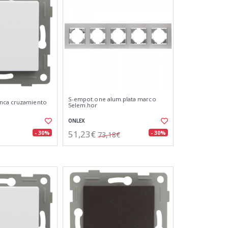
S-empot.one alum.plata marco
nca cruzamiento
5elem.hor
ONLEX
51,23€
- 30%
- 30%
73,18€