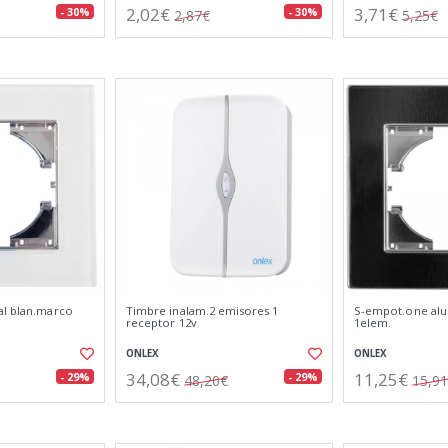
2,02€
3,71€
- 30%
- 30%
2,87€
5,25€
al blan.marco
Timbre inalam.2 emisores 1
S-empot.one al
receptor 12v
1elem.
ONLEX
ONLEX
34,08€
11,25€
- 29%
- 29%
48,20€
15,9