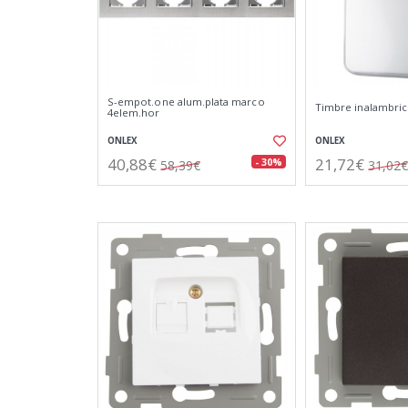
S-empot.one alum.plata marco
Timbre inalambric
4elem.hor
ONLEX
ONLEX
40,88€
21,72€
- 30%
58,39€
31,02€