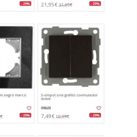
21,95€
- 29%
- 29%
31,05€
um.negro marco
S-empot.one grafito conmutador
doble
ONLEX
7,49€
- 29%
- 29%
1€
10,59€