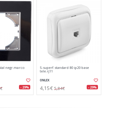
stal negr.marco
S-superf.standard 80 ip20 base
tele.rj11
ONLEX
4,15€
- 29%
- 29%
6€
5,84€