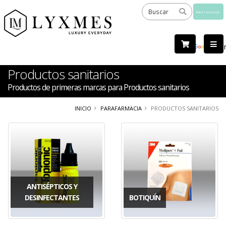
Powered
by
Tra
Productos sanitarios
Productos de primeras marcas para Productos sanitarios
INICIO
PARAFARMACIA
PRODUCTOS SANITARIOS
ANTISÉPTICOS Y
DESINFECTANTES
BOTIQUÍN