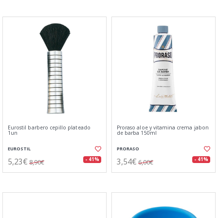
Eurostil barbero cepillo plateado
Proraso aloe y vitamina crema jabon
1un
de barba 150ml
EUROSTIL
PRORASO
5,23€
3,54€
- 41%
- 41%
8,90€
6,00€