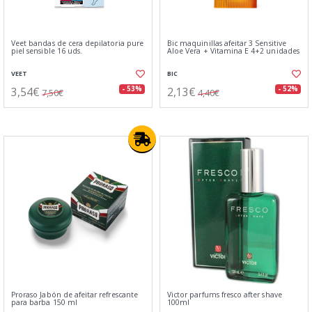
Veet bandas de cera depilatoria pure
Bic maquinillas afeitar 3 Sensitive
piel sensible 16 uds.
Aloe Vera + Vitamina E 4+2 unidades
VEET
BIC
3,54€
2,13€
- 53%
- 52%
7,50€
4,40€
Proraso Jabón de afeitar refrescante
Victor parfums fresco after shave
para barba 150 ml
100ml