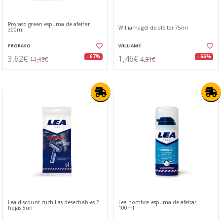
Proraso green espuma de afeitar
Williams gel de afeitar 75ml
300ml
PRORASO
WILLIAMS
3,62€
1,46€
- 67%
- 66%
11,13€
4,31€
Lea discount cuchillas desechables 2
Lea hombre espuma de afeitar
hojas 5un
100ml