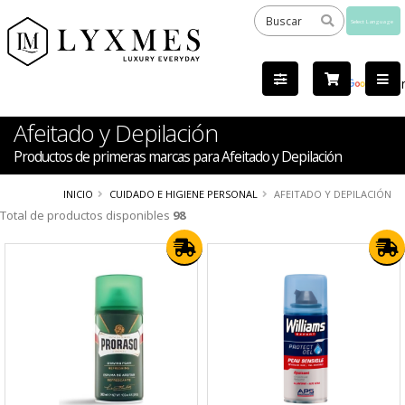
Powered
by
Tra
Afeitado y Depilación
Productos de primeras marcas para Afeitado y Depilación
INICIO
CUIDADO E HIGIENE PERSONAL
AFEITADO Y DEPILACIÓN
Total de productos disponibles
98