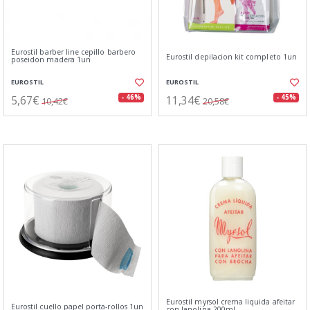
Eurostil barber line cepillo barbero
Eurostil depilacion kit completo 1un
poseidon madera 1un
EUROSTIL
EUROSTIL
5,67€
11,34€
- 46%
- 45%
10,42€
20,58€
Eurostil myrsol crema liquida afeitar
Eurostil cuello papel porta-rollos 1un
con lanolina 200ml