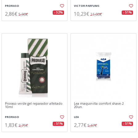
PRORASO
VICTOR PARFUMS
2,86€
10,23€
- 52%
- 51%
5,90€
21,00€
Proraso verde gel reparador afeitado
Lea maquinilla comfort shave-2
10ml
20un.
PRORASO
LEA
1,83€
2,77€
- 51%
- 51%
3,75€
5,67€