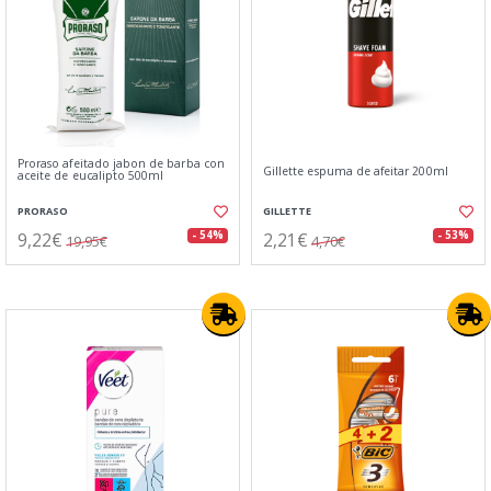
Proraso afeitado jabon de barba con
Gillette espuma de afeitar 200ml
aceite de eucalipto 500ml
PRORASO
GILLETTE
9,22€
2,21€
- 54%
- 53%
19,95€
4,70€