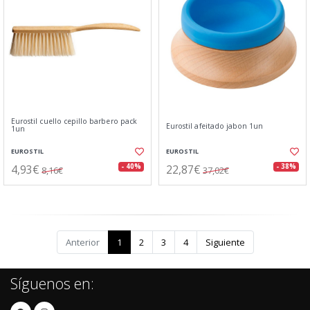
Eurostil cuello cepillo barbero pack
Eurostil afeitado jabon 1un
1un
EUROSTIL
EUROSTIL
4,93€
22,87€
- 40%
- 38%
8,16€
37,02€
Anterior
1
2
3
4
Siguiente
Síguenos en: