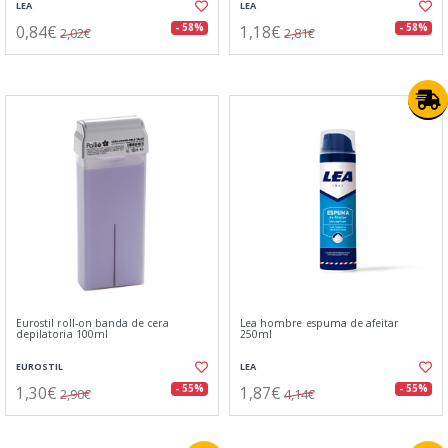
LEA
LEA
0,84€
1,18€
- 58%
- 58%
2,02€
2,81€
Eurostil roll-on banda de cera
Lea hombre espuma de afeitar
depilatoria 100ml
250ml
EUROSTIL
LEA
1,30€
1,87€
- 55%
- 55%
2,90€
4,14€