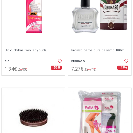
Bic cuchillas Twin lady 5uds.
Proraso barba dura balsamo 100ml
BIC
PRORASO
1,34€
7,27€
- 50%
- 47%
2,70€
13,74€