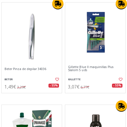
Gillette Blue II maquinillas Plus
Beter Pinza de depilar 34036
Slalom 5 uds
BETER
GILLETTE
1,49€
3,07€
- 55%
- 55%
3,29€
6,77€