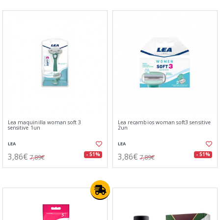
Lea maquinilla woman soft 3
Lea recambios woman soft3 sensitive
sensitive 1un
2un
LEA
LEA
3,86€
3,86€
- 51%
- 51%
7,89€
7,89€