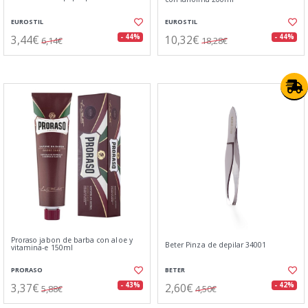
EUROSTIL
EUROSTIL
3,44€
10,32€
- 44%
- 44%
6,14€
18,28€
Proraso jabon de barba con aloe y
Beter Pinza de depilar 34001
vitamina-e 150ml
PRORASO
BETER
3,37€
2,60€
- 43%
- 42%
5,88€
4,50€