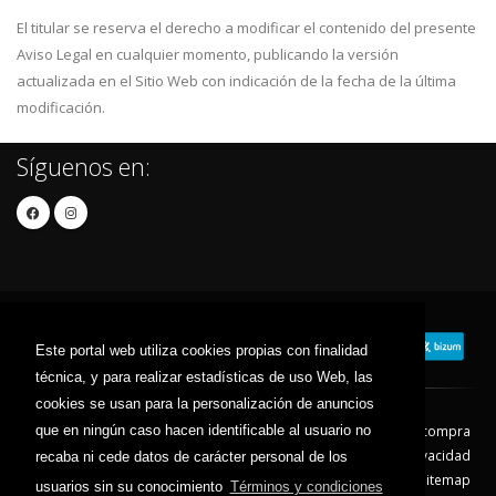
El titular se reserva el derecho a modificar el contenido del presente
Aviso Legal en cualquier momento, publicando la versión
actualizada en el Sitio Web con indicación de la fecha de la última
modificación.
Síguenos en:
Este portal web utiliza cookies propias con finalidad
técnica, y para realizar estadísticas de uso Web, las
cookies se usan para la personalización de anuncios
que en ningún caso hacen identificable al usuario no
Contacto
Aviso Legal
Condiciones de compra
Política de envíos
Política de devolución
Política de Privacidad
recaba ni cede datos de carácter personal de los
Política de Cookies
Sitemap
usuarios sin su conocimiento
Términos y condiciones