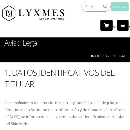
Powered
by
Tra
Aviso Legal
INICIO
AVISO LEGAL
1. DATOS IDENTIFICATIVOS DEL
TITULAR
En cumplimiento del artículo 10 de la Ley 34/2002, de 11 de julio, de
Servicios de la Sociedad de la Información y de Comercio Electrónico
(LSSI-CE), se informa de los siguientes datos identificativos del titular
del Sitio Web: