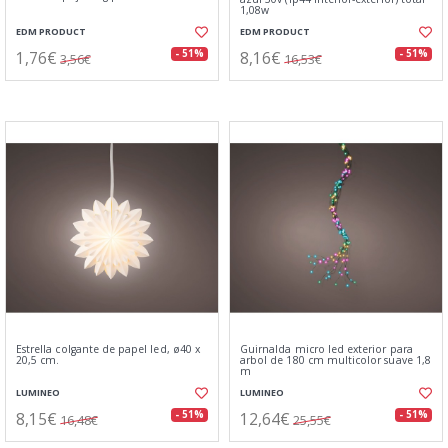
1,08w
EDM PRODUCT
EDM PRODUCT
1,76€
8,16€
- 51%
- 51%
3,56€
16,53€
Estrella colgante de papel led, ø40 x
Guirnalda micro led exterior para
20,5 cm.
arbol de 180 cm multicolor suave 1,8
m
LUMINEO
LUMINEO
8,15€
12,64€
- 51%
- 51%
16,48€
25,55€