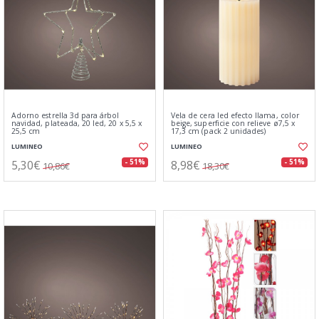
Adorno estrella 3d para árbol
Vela de cera led efecto llama, color
navidad, plateada, 20 led, 20 x 5,5 x
beige, superficie con relieve ø7,5 x
25,5 cm
17,3 cm (pack 2 unidades)
LUMINEO
LUMINEO
5,30€
8,98€
- 51%
- 51%
10,86€
18,30€