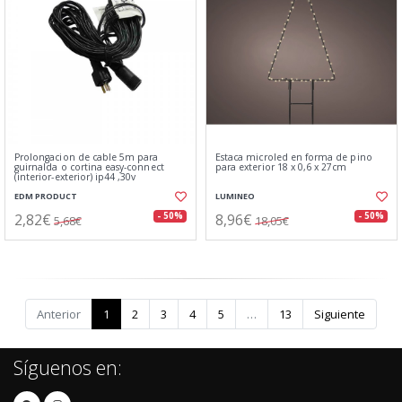
Prolongacion de cable 5m para
Estaca microled en forma de pino
guirnalda o cortina easy-connect
para exterior 18 x 0,6 x 27cm
(interior-exterior) ip44 ,30v
EDM PRODUCT
LUMINEO
2,82€
8,96€
- 50%
- 50%
5,68€
18,05€
Anterior
1
2
3
4
5
…
13
Siguiente
Síguenos en: