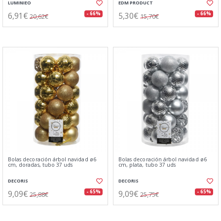
LUMINIEO
EDM PRODUCT
6,91€
5,30€
- 66%
- 66%
20,62€
15,70€
Bolas decoración árbol navidad ø6
Bolas decoración árbol navidad ø6
cm, doradas, tubo 37 uds
cm, plata, tubo 37 uds
DECORIS
DECORIS
9,09€
9,09€
- 65%
- 65%
25,88€
25,75€