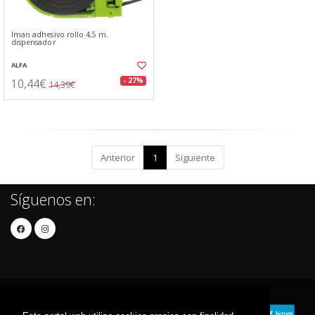
Iman adhesivo rollo 4,5 m.
dispensador
ALFA
10,44€
- 27%
14,39€
Anterior
1
Siguiente
Síguenos en: