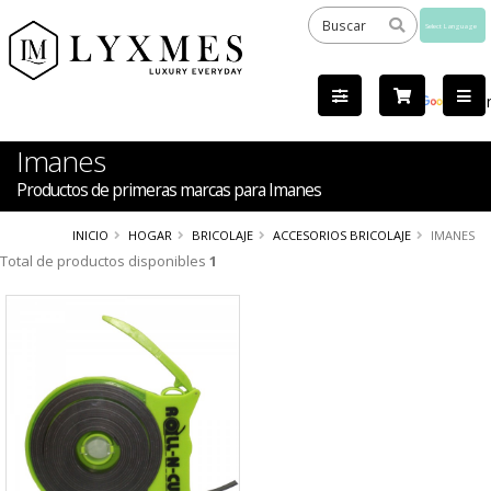
Powered
by
Tra
Imanes
Productos de primeras marcas para Imanes
INICIO
HOGAR
BRICOLAJE
ACCESORIOS BRICOLAJE
IMANES
Total de productos disponibles
1