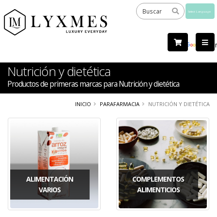
Powered
by
Tra
Nutrición y dietética
Productos de primeras marcas para Nutrición y dietética
INICIO
PARAFARMACIA
NUTRICIÓN Y DIETÉTICA
ALIMENTACIÓN
COMPLEMENTOS
VARIOS
ALIMENTICIOS