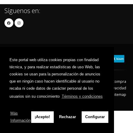
Síguenos en:
Este portal web utiliza cookies propias con finalidad
técnica, y para realizar estadísticas de uso Web, las
cookies se usan para la personalización de anuncios
que en ningún caso hacen identificable al usuario no
Contacto
Aviso Legal
Condiciones de compra
Política de envíos
Política de devolución
Política de Privacidad
recaba ni cede datos de carácter personal de los
Política de Cookies
Sitemap
usuarios sin su conocimiento
Términos y condiciones
© 2026 - Todos los derechos reservados.
Más
¡Acepto!
Rechazar
Configurar
Información