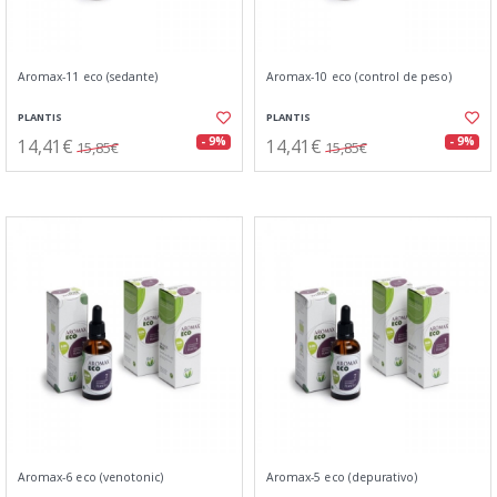
Aromax-11 eco (sedante)
Aromax-10 eco (control de peso)
PLANTIS
PLANTIS
14,41€
14,41€
- 9%
- 9%
15,85€
15,85€
Aromax-6 eco (venotonic)
Aromax-5 eco (depurativo)