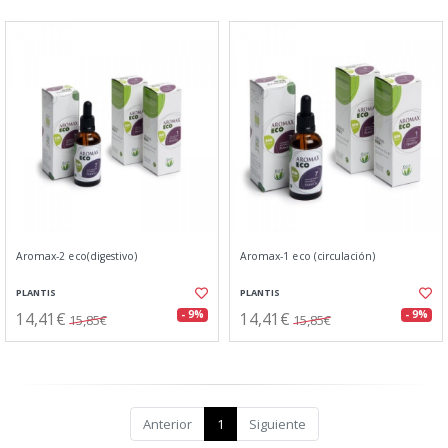
Aromax-2 eco(digestivo)
Aromax-1 eco (circulación)
PLANTIS
PLANTIS
14,41€
14,41€
- 9%
- 9%
15,85€
15,85€
Anterior
1
Siguiente