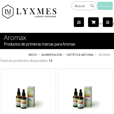
Powered
by
Tra
Aromax
Productos de primeras marcas para Aromax
INICIO
ALIMENTACIÓN
DIETÉTICA NATURAL
AROMAX
Total de productos disponibles
18