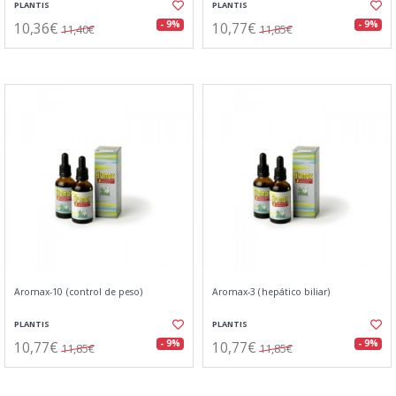
PLANTIS
PLANTIS
10,36€
10,77€
- 9%
- 9%
11,40€
11,85€
Aromax-10 (control de peso)
Aromax-3 (hepático biliar)
PLANTIS
PLANTIS
10,77€
10,77€
- 9%
- 9%
11,85€
11,85€