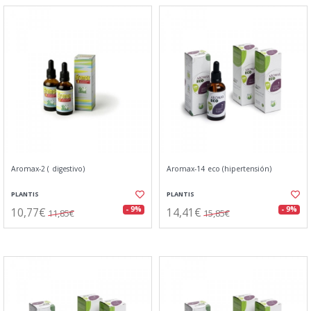
Aromax-2 ( digestivo)
Aromax-14 eco (hipertensión)
PLANTIS
PLANTIS
10,77€
14,41€
- 9%
- 9%
11,85€
15,85€