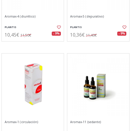
Aromax-4 (diurético)
Aromax-5 (depurativo)
PLANTIS
PLANTIS
10,45€
10,36€
- 9%
- 9%
11,50€
11,40€
Aromax-1 (circulación)
Aromax-11 (sedante)